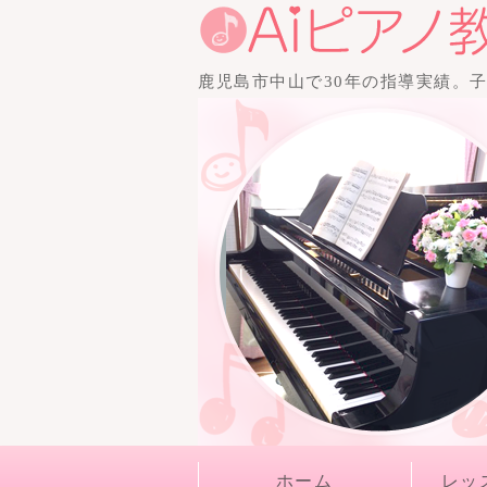
子どもから大人、
鹿児島市中山で30年の指導実績。
大・音高受験に向
幅広いピアノレッ
なら鹿児島市中山 
アノ教室（アイピ
教室）
ホーム
レッ