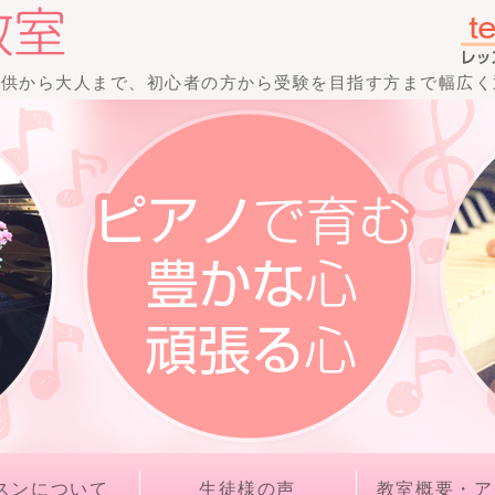
音
子供から大人まで、初心者の方から受験を目指す方まで幅広
けた
スン
Aiピ
アノ
スンについて
生徒様の声
教室概要・ア