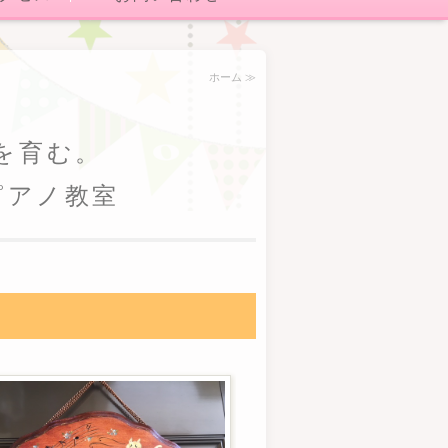
ホーム ≫
を育む。
ピアノ教室